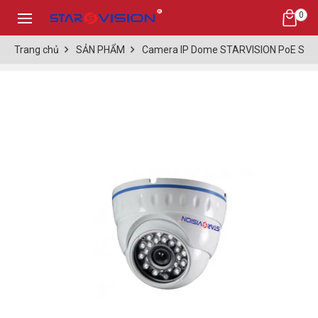
0
Trang chủ
SẢN PHẨM
Camera IP Dome STARVISION PoE SV-