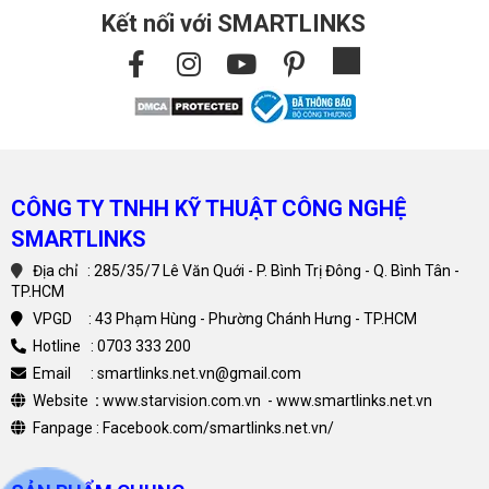
Kết nối với SMARTLINKS
CÔNG TY TNHH KỸ THUẬT CÔNG NGHỆ
SMARTLINKS
Địa chỉ : 285/35/7 Lê Văn Quới - P. Bình Trị Đông - Q. Bình Tân -
TP.HCM
VPGD : 43 Phạm Hùng - Phường Chánh Hưng - TP.HCM
Hotline : 0703 333 200
Email : smartlinks.net.vn@gmail.com
Website
:
www.starvision.com.vn
-
www.smartlinks.net.vn
Fanpage :
Facebook.com/smartlinks.net.vn/