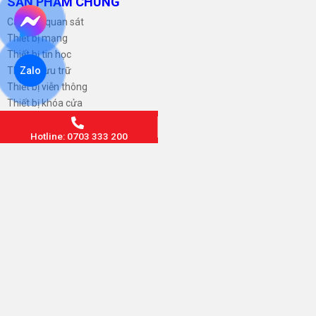
SẢN PHẨM CHUNG
Camera quan sát
Thiết bị mạng
Thiết bị tin học
Thiết bị lưu trữ
Zalo
Thiết bị viễn thông
Thiết bị khóa cửa
Dây cáp và Phụ kiện
Hotline: 0703 333 200
THÔNG TIN CHUNG
Hình thức thanh toán
Chính sách bảo hành
Chính sách đổi trả hoàn tiền
Chính sách vận chuyển giao nhận
Hướng dẫn sử dụng camera
Tải phần mềm Camera
Tin Tuyển Dụng