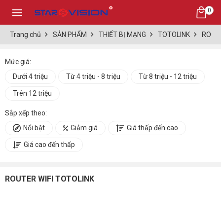
0
Trang chủ
SẢN PHẨM
THIẾT BỊ MẠNG
TOTOLINK
ROUTE
Mức giá:
Dưới 4 triệu
Từ 4 triệu - 8 triệu
Từ 8 triệu - 12 triệu
Trên 12 triệu
Sắp xếp theo:
Nổi bật
Giảm giá
Giá thấp đến cao
Giá cao đến thấp
ROUTER WIFI TOTOLINK