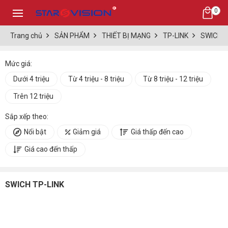
0
Trang chủ
SẢN PHẨM
THIẾT BỊ MẠNG
TP-LINK
SWICH T
Mức giá:
Dưới 4 triệu
Từ 4 triệu - 8 triệu
Từ 8 triệu - 12 triệu
Trên 12 triệu
Sắp xếp theo:
Nổi bật
Giảm giá
Giá thấp đến cao
Giá cao đến thấp
SWICH TP-LINK