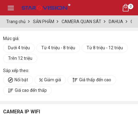
0
Trang chủ
SẢN PHẨM
CAMERA QUAN SÁT
DAHUA
CA
Mức giá:
Dưới 4 triệu
Từ 4 triệu - 8 triệu
Từ 8 triệu - 12 triệu
Trên 12 triệu
Sắp xếp theo:
Nổi bật
Giảm giá
Giá thấp đến cao
Giá cao đến thấp
CAMERA IP WIFI