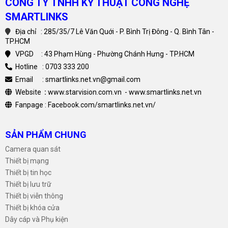
CÔNG TY TNHH KỸ THUẬT CÔNG NGHỆ
SMARTLINKS
Địa chỉ : 285/35/7 Lê Văn Quới - P. Bình Trị Đông - Q. Bình Tân -
TP.HCM
VPGD : 43 Phạm Hùng - Phường Chánh Hưng - TP.HCM
Hotline : 0703 333 200
Email : smartlinks.net.vn@gmail.com
Website
:
www.starvision.com.vn
-
www.smartlinks.net.vn
Fanpage :
Facebook.com/smartlinks.net.vn/
SẢN PHẨM CHUNG
Camera quan sát
Thiết bị mạng
Thiết bị tin học
Thiết bị lưu trữ
Thiết bị viễn thông
Thiết bị khóa cửa
Dây cáp và Phụ kiện