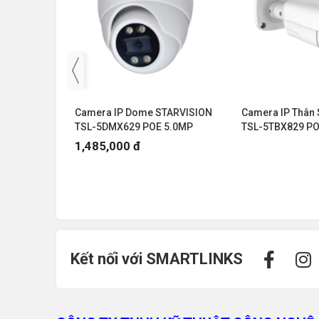
rong nhà -
Camera IP Dome STARVISION
Camera IP Thân
uông cửa
TSL-5DMX629 POE 5.0MP
TSL-5TBX829 PO
1,485,000 đ
Kết nối với SMARTLINKS