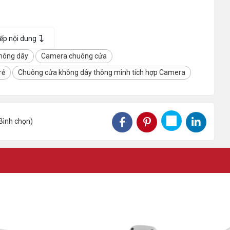
iếp nội dung
hông dây
Camera chuông cửa
rẻ
Chuông cửa không dây thông minh tích hợp Camera
Bình chọn
)