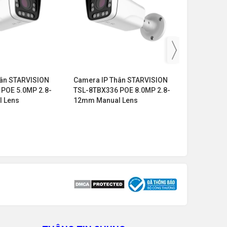
hân STARVISION
Camera IP Thân STARVISION
DC12V Aud
POE 5.0MP 2.8-
TSL-8TBX336 POE 8.0MP 2.8-
36CH 36 C
 Lens
12mm Manual Lens
Detection
Surveilla
Security 