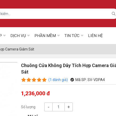
P
DỊCH VỤ
PHẦN MỀM
TIN TỨC
LIÊN HỆ
Hợp Camera Giám Sát
Chuông Cửa Không Dây Tích Hợp Camera G
Sát
(
1
đánh giá
)
Mã SP:
SV-VDPA4
1,236,000 đ
-
+
Số lượng