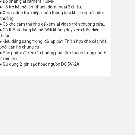
● Độ phân giải camera 1.0MP
● Hỗ trợ kết nối âm thanh đàm thoại 2 chiều.
● Xem video trực tiếp, nhận thông báo khi có người bấm
chuông.
● Có khe cắm thẻ nhớ để xem lại video trên chuông cửa..
● Có thể sử dụng kết nối Wifi không dây xem trên điện
thoại.
● Kiểu dáng sang trọng, dễ lắp đặt. Thích hợp cho các nhà
phố, căn hộ chung cư.
● Sản phẩm đi kèm 1 chuông phát âm thanh trong nhà +
2 viên pin.
● Sử dụng 2 pin sạc hoặc nguồn DC 5V-2A .