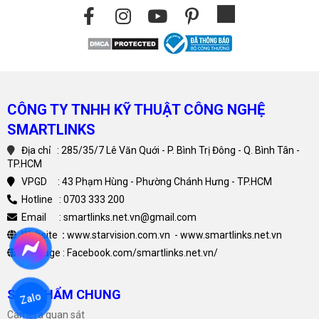
CÔNG TY TNHH KỸ THUẬT CÔNG NGHỆ
SMARTLINKS
Địa chỉ : 285/35/7 Lê Văn Quới - P. Bình Trị Đông - Q. Bình Tân -
TP.HCM
VPGD : 43 Phạm Hùng - Phường Chánh Hưng - TP.HCM
Hotline : 0703 333 200
Email : smartlinks.net.vn@gmail.com
Website
:
www.starvision.com.vn
-
www.smartlinks.net.vn
Fanpage :
Facebook.com/smartlinks.net.vn/
SẢN PHẨM CHUNG
Zalo
Camera quan sát