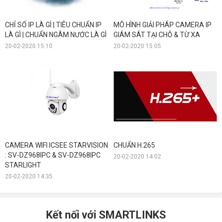
CHỈ SỐ IP LÀ GÌ | TIÊU CHUẨN IP
MÔ HÌNH GIẢI PHÁP CAMERA IP
LÀ GÌ | CHUẨN NGÂM NƯỚC LÀ GÌ
GIÁM SÁT TẠI CHỖ & TỪ XA
20-02-2020 15:10
20-02-2020 15:05
CAMERA WIFI ICSEE STARVISION
CHUẨN H.265
: SV-DZ968IPC & SV-DZ968IPC
20-02-2020 14:02
STARLIGHT
20-02-2020 14:35
Kết nối với SMARTLINKS