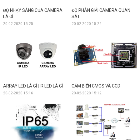
ĐỘ NHẠY SÁNG CỦA CAMERA
ĐỘ PHÂN GIẢI CAMERA QUAN
LÀ GÌ
SÁT
20-02-2020 15:25
20-02-2020 15:22
ARRAY LED LÀ GÌ | IR LED LÀ GÌ
CẢM BIẾN CMOS VÀ CCD
20-02-2020 15:16
20-02-2020 15:12