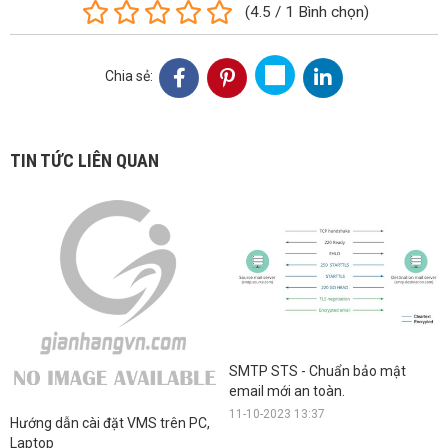
(
4.5
/
1
Bình chọn
)
Chia sẻ:
TIN TỨC LIÊN QUAN
SMTP STS - Chuẩn bảo mật
email mới an toàn.
11-10-2023 13:37
Hướng dẫn cài đặt VMS trên PC,
Laptop