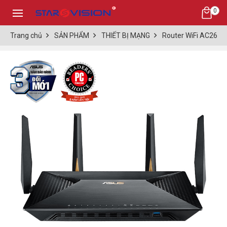
0
Trang chủ
SẢN PHẨM
THIẾT BỊ MẠNG
Router WiFi AC260