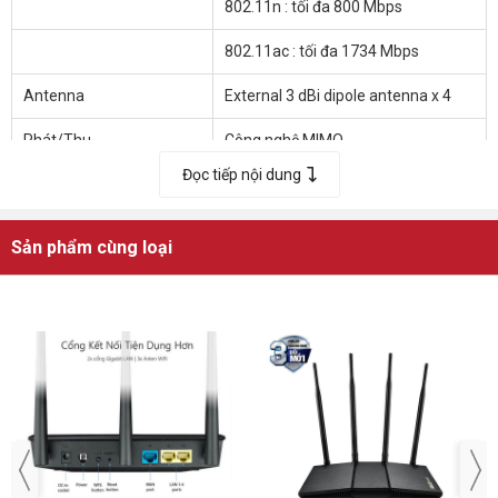
802.11n : tối đa 800 Mbps
lưỡng để đảm bảo khả năng tối ưu cho hiệu năng cao nhất có
802.11ac : tối đa 1734 Mbps
Antenna
External 3 dBi dipole antenna x 4
Phát/Thu
Công nghệ MIMO
Đọc tiếp nội dung
2,4 GHz 4 x 4
5 GHz 4 x 4
Sản phẩm cùng loại
Memory
256 MB Flash
512 MB RAM
Tần số hoạt động
2.4G Hz / 5 GHz
RJ45 cho Gigabits BaseT cho WAN
Các cổng
x 2, RJ45 cho Gigabits BaseT cho
LAN x 8
USB 3.0 x 2