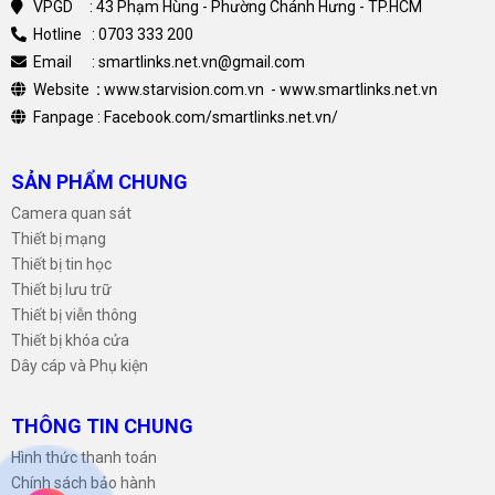
1.75 A
VPGD : 43 Phạm Hùng - Phường Chánh Hưng - TP.HCM
Hotline : 0703 333 200
Trọng lượng sản phẩm
660 g
Email : smartlinks.net.vn@gmail.com
(g)
Website
:
www.starvision.com.vn
-
www.smartlinks.net.vn
AiMesh
AiMesh : Không
Fanpage :
Facebook.com/smartlinks.net.vn/
Router AiMesh chính :Không
SẢN PHẨM CHUNG
AiMesh phụ :Không
Camera quan sát
Thiết bị mạng
Ứng dụng Router
Ứng dụng ASUS Router :Có
Thiết bị tin học
Thiết bị lưu trữ
Game
Tăng tốc dành cho game :Không
Thiết bị viễn thông
WTFast : Không
Thiết bị khóa cửa
Dây cáp và Phụ kiện
Alexa
THÔNG TIN CHUNG
Alexa
Hỗ trợ Alexa :Không
Hình thức thanh toán
IFTTT
Hỗ trợ IFTTT :Không
Chính sách bảo hành